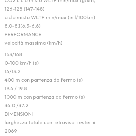
CO2 ciclo misto WLTP min/max (g/km)
126-128 (147-148)
ciclo misto WLTP min/max (in l/100km)
8,0-8,1(6,5-6,6)
PERFORMANCE
velocità massima (km/h)
163/168
0-100 km/h (s)
14/13.2
400 m con partenza da fermo (s)
19.4 / 19.8
1000 m con partenza da fermo (s)
36.0 /37.2
DIMENSIONI
larghezza totale con retrovisori esterni
2069