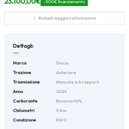
23.100,00
€
-500€ finanziamento
Richiedi maggiori informazioni
Dettagli:
Marca
Dacia
Trazione
Anteriore
Trasmissione
Manuale a 6 rapporti
Anno
2024
Carburante
Benzina/GPL
Chilometri
0 Km
Condizione
KM 0