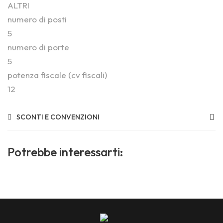
ALTRI
numero di posti
5
numero di porte
5
potenza fiscale (cv fiscali)
12
SCONTI E CONVENZIONI
Potrebbe interessarti: